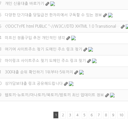
7
개인 신용대출 바로가기
6
다양한 단기대출 당일급전 한자리에서 구독할 수 있는 정보
5
<!DOCTYPE html PUBLIC "-//W3C//DTD XHTML 1.0 Transitional…
4
미프진 정품구입 추천 개인적인 생각
3
여기여 사이트주소 찾기 도메인 주소 링크 찾기
2
마이링크 사이트주소 찾기 도메인 주소 링크 찾기
1
300대출 순위 확인하기 1위부터-5위까지
0
상가담보대출 링크 공유해드립니다
9
웹토끼-뉴토끼/마나토끼/북토끼/밤토끼 최신 업데이트 정보
1
2
3
4
5
6
7
8
9
10