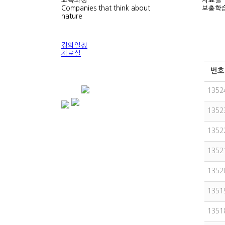
교육과정
자료실
Companies that think about
보충학습
nature
강의일정
자료실
번호
1352
1352
1352
1352
1352
1351
1351