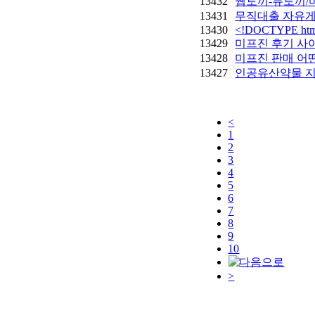
13432
웹토끼-뉴토끼/
13431
무직대출 자유
13430
<!DOCTYPE htm
13429
미프진 후기 사이
13428
미프진 판매 어
13427
인공유산약물 
<
1
2
3
4
5
6
7
8
9
10
>