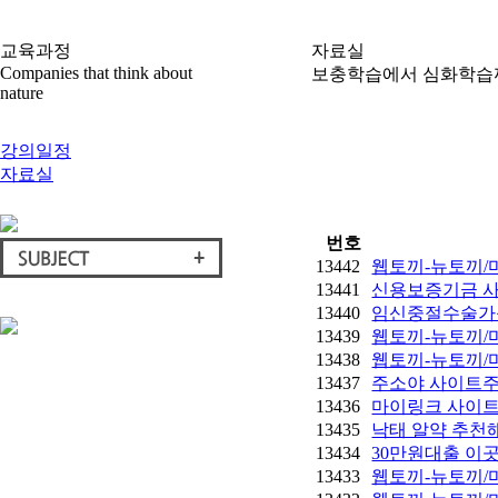
교육과정
자료실
Companies that think about
보충학습에서 심화학습까
nature
강의일정
자료실
번호
13442
웹토끼-뉴토끼/
13441
신용보증기금 사
13440
임신중절수술가
13439
웹토끼-뉴토끼/
13438
웹토끼-뉴토끼/
13437
주소야 사이트주
13436
마이링크 사이트
13435
낙태 알약 추천
13434
30만원대출 이
13433
웹토끼-뉴토끼/