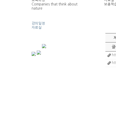
교육과정
자료실
Companies that think about
보충학습
nature
강의일정
자료실
글
ht
ht