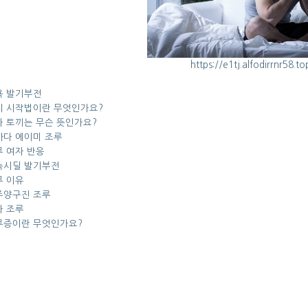
https://e1tj.alfodirrnr58.to
욕 발기부전
지 시작법이란 무엇인가요?
자 토끼는 무슨 뜻인가요?
카다 에이미 조루
 여자 반응
녹시딜 발기부전
루 이유
주양구진 조루
자 조루
루증이란 무엇인가요?